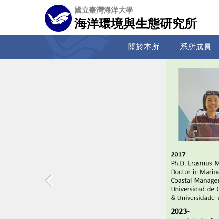
跳
國立臺灣海洋大學
到
海洋環境與生態研究所
主
要
關於本所
系所成員
內
容
區