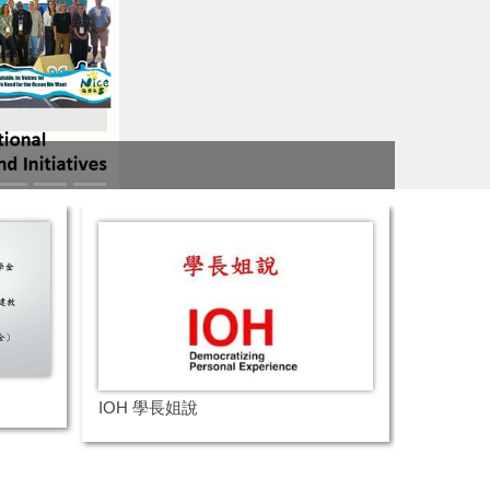
蔡昇芳老
IOH 學長姐說