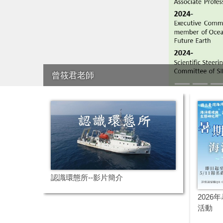
曾筱君老師
認識環態所--影片簡介
202
活動