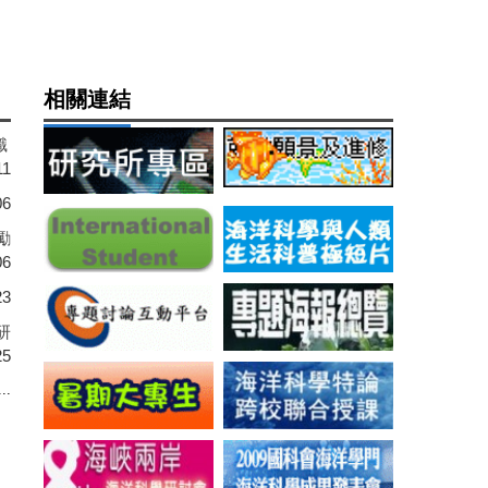
相關連結
識
11
06
勵
06
23
師研
25
..